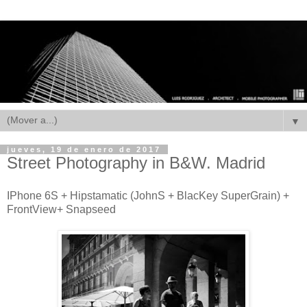
▼
jueves, 19 de enero de 2017
Street Photography in B&W. Madrid
IPhone 6S + Hipstamatic (JohnS + BlacKey SuperGrain) +
FrontView+ Snapseed