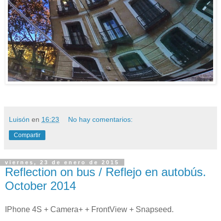
Luisón
en
16:23
No hay comentarios:
Compartir
viernes, 23 de enero de 2015
Reflection on bus / Reflejo en autobús.
October 2014
IPhone 4S + Camera+ + FrontView
+
Snapseed.