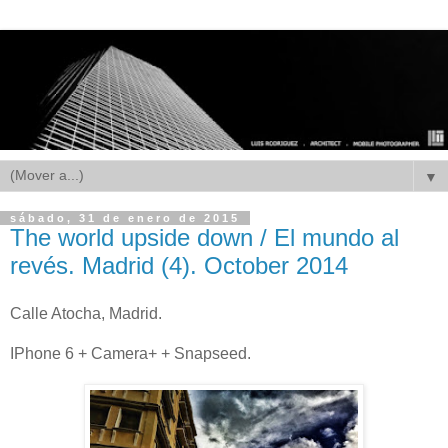
▼
sábado, 31 de enero de 2015
The world upside down / El mundo al
revés. Madrid (4). October 2014
Calle Atocha, Madrid.
IPhone 6 + Camera+ + Snapseed.