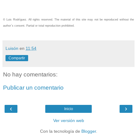
© Luis Rodríguez. All rights reserved. The material of this site may not be reproduced without the
author´s consent. Partial or total reproduction prohibited.
Luisón
en
11:54
Compartir
No hay comentarios:
Publicar un comentario
‹
›
Inicio
Ver versión web
Con la tecnología de
Blogger
.