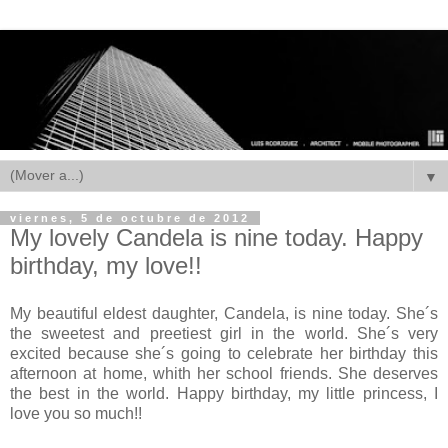
▼
viernes, 5 de octubre de 2012
My lovely Candela is nine today. Happy
birthday, my love!!
My beautiful eldest daughter, Candela, is nine today. She´s
the sweetest and preetiest girl in the world. She´s very
excited because she´s going to celebrate her birthday this
afternoon at home, whith her school friends. She deserves
the best in the world. Happy birthday, my little princess, I
love you so much!!