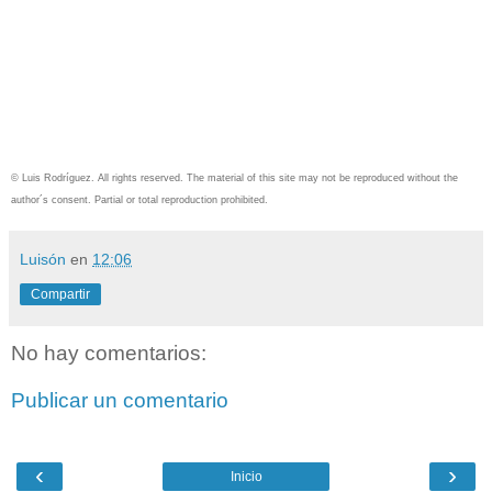
© Luis Rodríguez. All rights reserved. The material of this site may not be reproduced without the
author´s consent.
Partial or total reproduction prohibited.
Luisón
en
12:06
Compartir
No hay comentarios:
Publicar un comentario
‹
›
Inicio