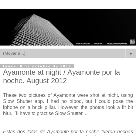
▼
lunes, 8 de octubre de 2012
Ayamonte at night / Ayamonte por la
noche. August 2012
These two pictures of Ayamonte were shot at nicht, using
Slow Shutter app. I had no tripod, but I could pose the
iphone on a brick pillar. However, the photos look a lit bit
blur. I´ll have to practise Slow Shutter...
Estas dos fotos de Ayamonte por la noche fueron hechas