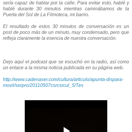
sería
capaz
de
hablar
por la calle
.
Para evitar
esto,
hablé
y
hablé
durante 30 minutos
mientras
caminábamos
de
la
Puerta
del
Sol
de
La
Filmoteca
,
mi barrio
.
El
resultado
de
estos
30 minutos
de conversación
es un
post
de
poco más
de un
minuto
,
muy
condensado
, pero
que
refleja claramente
la
esencia
de nuestra conversación.
Dejo
aquí
el
podcast
que se
escuchó
en la
radio
, así
como
un enlace
a la
misma noticia
publicada
en
su
página web
.
http://www.cadenaser.com/cultura/articulo/apunta-dispara-
movil/serpro/20110507csrcsrcul_5/Tes