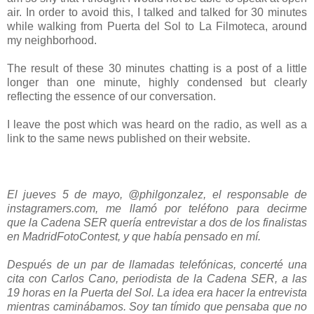
air. In order to avoid this, I talked and talked for 30 minutes
while walking from Puerta del Sol to La Filmoteca, around
my neighborhood.
The result of these 30 minutes chatting is a post of a little
longer than one minute,
highly
condensed
but
clearly
reflecting
the essence
of
our conversation.
I leave the post which was heard on the radio, as well as a
link to the same news published on their website.
El
jueves
5 de mayo
,
@
philgonzalez
,
el
responsable
de
instagramers.com
,
me llamó por teléfono
para decirme
que
la
Cadena SER
quería entrevistar a
dos
de
los finalistas
en
MadridFotoContest
,
y
que
había
pensado en
mí
.
Después de
un
par
de
llamadas telefónicas,
concerté una
cita
con
Carlos
Cano
,
periodista
de la
Cadena SER
,
a
las
19 horas
en la Puerta
del
Sol
.
La
idea
era
hacer
la
entrevista
mientras caminábamos
.
Soy
tan tímido
que
pensaba que
no