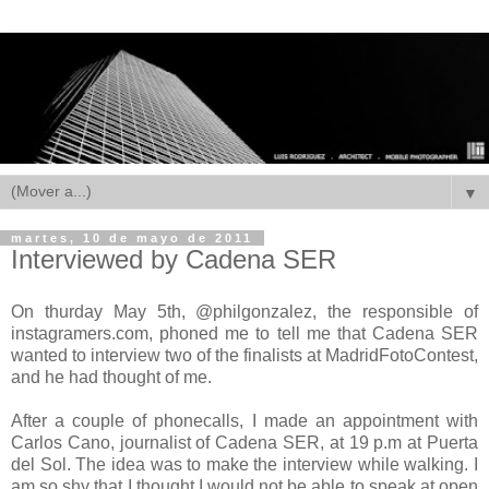
▼
martes, 10 de mayo de 2011
Interviewed by Cadena SER
On thurday May 5th, @philgonzalez, the responsible of
instagramers.com, phoned me to tell me that Cadena SER
wanted to interview two of the finalists at MadridFotoContest,
and he had thought of me.
After a couple of phonecalls, I made an appointment with
Carlos Cano, journalist of Cadena SER, at 19 p.m at Puerta
del Sol. The idea was to make the interview while walking. I
am so shy that I thought I would not be able to speak at open