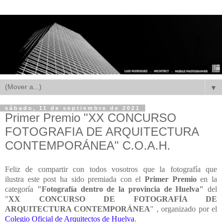
▼
sábado, 11 de septiembre de 2021
Primer Premio "XX CONCURSO
FOTOGRAFIA DE ARQUITECTURA
CONTEMPORÁNEA" C.O.A.H.
Feliz de compartir con todos vosotros que la fotografía que
ilustra este post ha sido premiada con el
Primer Premio
en la
categoría
"Fotografía dentro de la provincia de Huelva"
del
"
XX CONCURSO DE FOTOGRAFÍA DE
ARQUITECTURA CONTEMPORÁNEA
" , organizado por el
Colegio Oficial de Arquitectos de Huelva
.