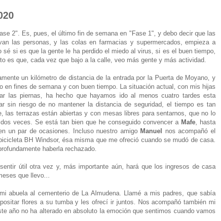
020
ase 2". Es, pues, el último fin de semana en "Fase 1", y debo decir que las
levan las personas, y las colas en farmacias y supermercados, empieza a
é si es que la gente le ha perdido el miedo al virus, si es el buen tiempo,
to es que, cada vez que bajo a la calle, veo más gente y más actividad.
mente un kilómetro de distancia de la entrada por la Puerta de Moyano, y
o en fines de semana y con buen tiempo. La situación actual, con mis hijas
rar las piernas, ha hecho que hayamos ido al menos cuatro tardes esta
r sin riesgo de no mantener la distancia de seguridad, el tiempo es tan
, las terrazas están abiertas y con mesas libres para sentarnos, que no lo
 dos veces. Se está tan bien que he conseguido convencer a
Mafe
, hasta
 en un par de ocasiones. Incluso nuestro amigo
Manuel
nos acompañó el
 bicicleta BH Windsor, ésa misma que me ofreció cuando se mudó de casa.
 profundamente haberla rechazado.
sentir útil otra vez y, más importante aún, hará que los ingresos de casa
eses que llevo...
 mi abuela
al cementerio de La Almudena
. Llamé a mis padres, que sabía
positar flores a su tumba y les ofrecí ir juntos. Nos acompañó también mi
 este año no ha alterado en absoluto la emoción que sentimos cuando vamos