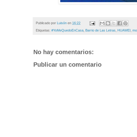
Publicado por
Luisón
en
16:22
Etiquetas:
#YoMeQuedoEnCasa
,
Barrio de Las Letras
,
HUAWEI
,
mo
No hay comentarios:
Publicar un comentario