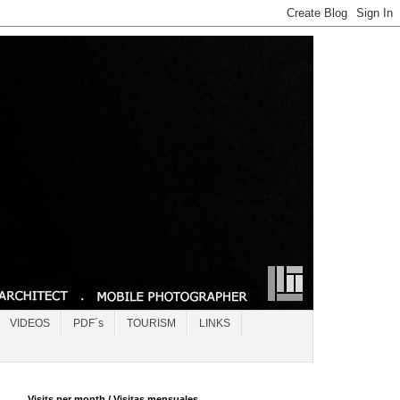
VIDEOS
PDF´s
TOURISM
LINKS
Visits per month / Visitas mensuales