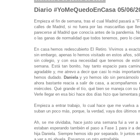
Diario #YoMeQuedoEnCasa 05/06/2
Empieza el fin de semana, tras el cual Madrid pasará a "F
calles de Madrid, si no fuera por las mascarillas que l
parecerse al Madrid que conocía antes de la pandemia. No s
o las ganas de normalidad que todos tenemos, pero lo cier
En casa hemos redescubierto El Retiro. Vivimos a exacta
sin embargo, apenas lo hemos visitado en estos años, sól
sin colegio, y con esa necesidad que tenemos de esti
semana. Está tan bonito, hay tanto espacio para camina
agradable y, me atrevo a decir que casi lo más importante
hemos dudado.
Daniela
y yo hemos ido sin pensárnoslo
ahora bastante reacia a salir de casa, a acompañarnos
miércoles. Qué grande el tío, qué bien se maneja con su
Verle llegar en esa bici hace dos días hizo que lamentara
Empieza a entrar trabajo, lo cual hace que me vuelva a 
suban un poco más, porque, la verdad, vaya dos últimos m
Ah, se me olvidaba, hace justo una semana fui a ver a
estaban esperando también el paso a Fase 1 para ir a de
hija Daniela. Siempre hemos ido por separado. Ir juntos
a ver a mi abuela. Pasamos un rato entrañable.