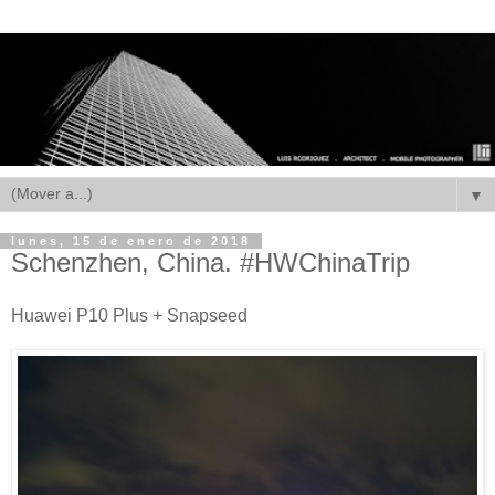
▼
lunes, 15 de enero de 2018
Schenzhen, China. #HWChinaTrip
Huawei P10 Plus + Snapseed