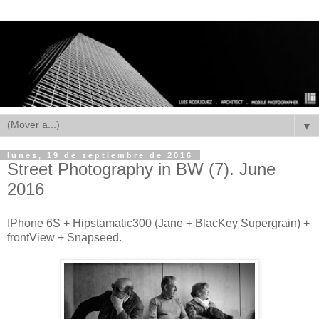
▼
lunes, 19 de septiembre de 2016
Street Photography in BW (7). June
2016
IPhone 6S + Hipstamatic300 (Jane + BlacKey Supergrain) +
frontView
+
Snapseed.