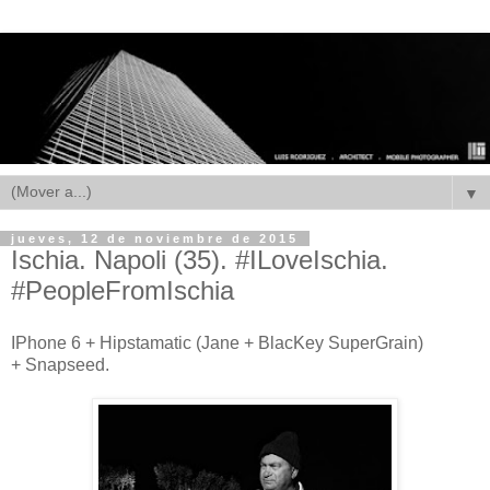
▼
jueves, 12 de noviembre de 2015
Ischia. Napoli (35). #ILoveIschia.
#PeopleFromIschia
IPhone 6 + Hipstamatic (Jane + BlacKey SuperGrain)
+ Snapseed.