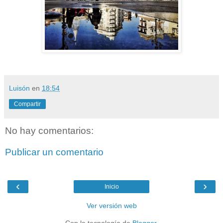
Luisón
en
18:54
Compartir
No hay comentarios:
Publicar un comentario
‹
›
Inicio
Ver versión web
Con la tecnología de
Blogger
.