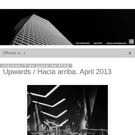
▼
viernes, 7 de junio de 2013
Upwards / Hacia arriba. April 2013