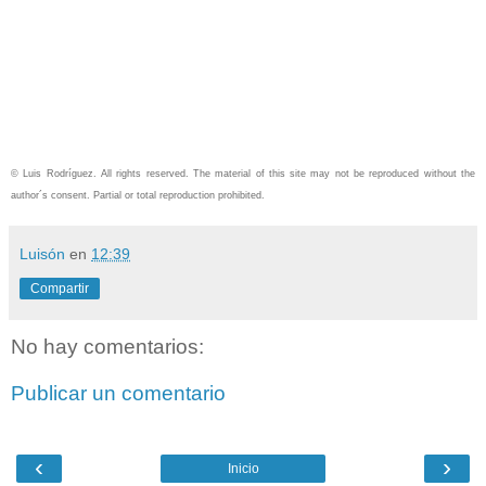
© Luis Rodríguez. All rights reserved. The material of this site may not be reproduced without the
author´s consent. Partial or total reproduction prohibited.
Luisón
en
12:39
Compartir
No hay comentarios:
Publicar un comentario
‹
›
Inicio