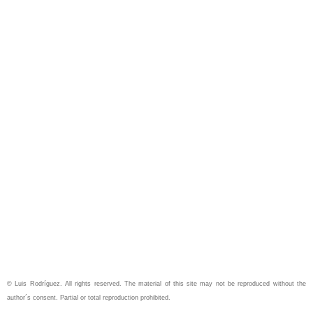
© Luis Rodríguez. All rights reserved. The material of this site may not be reproduced without the
author´s consent. Partial or total reproduction prohibited.