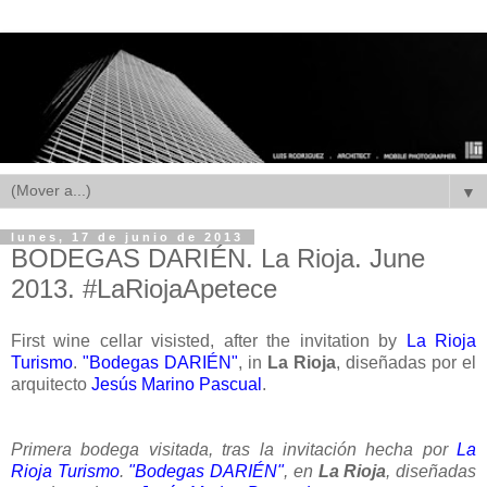
▼
lunes, 17 de junio de 2013
BODEGAS DARIÉN. La Rioja. June
2013. #LaRiojaApetece
First wine cellar visisted, after the invitation by
La Rioja
Turismo
.
"Bodegas DARIÉN"
, in
La Rioja
, diseñadas por el
arquitecto
Jesús Marino Pascual
.
Primera bodega visitada, tras la invitación hecha por
La
Rioja Turismo
.
"Bodegas DARIÉN"
, en
La Rioja
, diseñadas