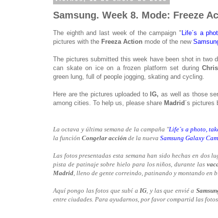
Samsung. Week 8. Mode: Freeze Ac
The eighth and last week of the campaign "
Life´s a phot
pictures with the
Freeza Action
mode of the new
Samsung
The pictures submitted this week have been shot in two d
can skate on ice on a frozen platform set during
Chri
green lung, full of people jogging, skating and cycling.
Here are the pictures uploaded to
IG,
as well as those se
among cities. To help us, please share
Madrid
´s pictures 
La octava y última semana de la campaña "
Life´s a photo, tak
la función
Congelar acción
de la nueva
Samsung Galaxy Cam
Las fotos presentadas esta semana han sido hechas en dos lu
pista de patinaje sobre hielo para los niños, durante las
vac
Madrid
, lleno de gente correindo, patinando y montando en bi
Aquí pongo las fotos que subí a
IG
, y las que envié a
Samsun
entre ciudades. Para ayudarnos, por favor compartid las foto