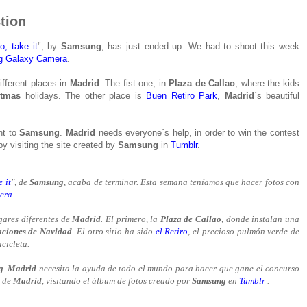
tion
o, take it
", by
Samsung
, has just ended up. We had to shoot this week
 Galaxy Camera
.
ifferent places in
Madrid
. The fist one, in
Plaza de Callao
, where the kids
stmas
holidays. The other place is
Buen Retiro Park
,
Madrid
´s beautiful
nt to
Samsung
.
Madrid
needs everyone´s help, in order to win the contest
by visiting the site created by
Samsung
in
Tumblr
.
e it
", de
Samsung
, acaba de terminar. Esta semana teníamos que hacer fotos con
era
.
gares diferentes de
Madrid
. El primero, la
Plaza de Callao
, donde instalan una
aciones de Navidad
. El otro sitio ha sido
el Retiro
, el precioso pulmón verde de
cicleta.
g
.
Madrid
necesita la ayuda de todo el mundo para hacer que gane el concurso
s de
Madrid
, visitando el álbum de fotos creado por
Samsung
en
Tumblr
.