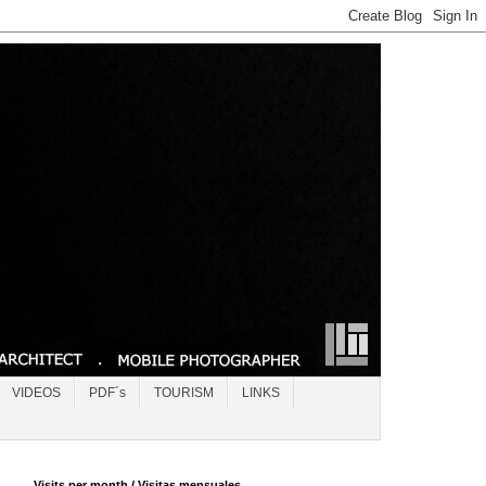
VIDEOS
PDF´s
TOURISM
LINKS
Visits per month / Visitas mensuales