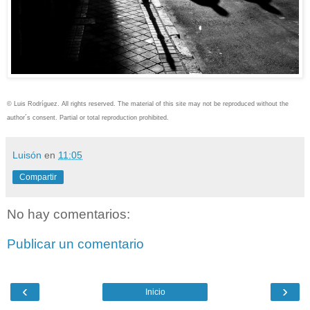
© Luis Rodríguez. All rights reserved. The material of this site may not be reproduced without the
author´s consent. Partial or total reproduction prohibited.
Luisón
en
11:05
Compartir
No hay comentarios:
Publicar un comentario
‹
›
Inicio