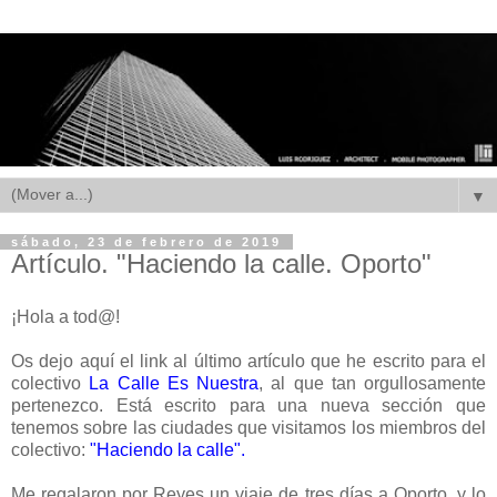
▼
sábado, 23 de febrero de 2019
Artículo. "Haciendo la calle. Oporto"
¡Hola a tod@!
Os dejo aquí el link al último artículo que he escrito para el
colectivo
La Calle Es Nuestra
, al que tan orgullosamente
pertenezco. Está escrito para una nueva sección que
tenemos sobre las ciudades que visitamos los miembros del
colectivo:
"Haciendo la calle"
.
Me regalaron por Reyes un viaje de tres días a Oporto, y lo