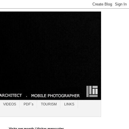
VIDEOS
PDF´s
TOURISM
LINKS
Visits per month / Visitas mensuales