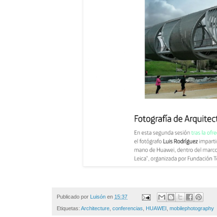
Publicado por
Luisón
en
15:37
Etiquetas:
Architecture
,
conferencias
,
HUAWEI
,
mobilephotography