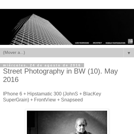
▼
miércoles, 24 de agosto de 2016
Street Photography in BW (10). May
2016
IPhone 6 + Hipstamatic 300 (JohnS + BlacKey
SuperGrain) + FrontView + Snapseed