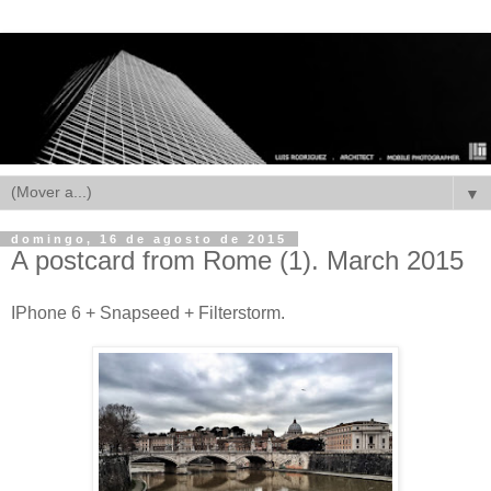
▼
domingo, 16 de agosto de 2015
A postcard from Rome (1). March 2015
IPhone 6 + Snapseed + Filterstorm.