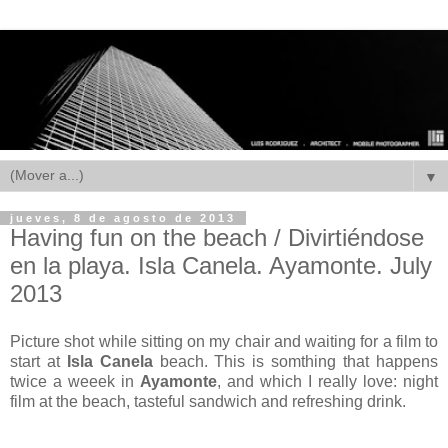
▼
jueves, 8 de agosto de 2013
Having fun on the beach / Divirtiéndose
en la playa. Isla Canela. Ayamonte. July
2013
Picture shot while sitting on my chair and waiting for a film to
start at
Isla Canela
beach. This is somthing that happens
twice a weeek in
Ayamonte
, and which I really love: night
film at the beach, tasteful sandwich and refreshing drink.