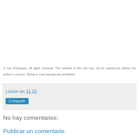
© Luis Rodríguez. All rights reserved. The material of this site may not be reproduced without the
author´s consent.
Partial or total reproduction prohibited.
Luisón
en
11:22
Compartir
No hay comentarios:
Publicar un comentario