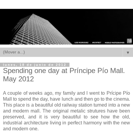
▼
lunes, 18 de junio de 2012
Spending one day at Príncipe Pío Mall.
May 2012
A couple of weeks ago, my family and I went to Prícipe Pío
Mall to spend the day, have lunch and then go to the cinema.
This place is a beautiful old railway station turned into a new
and modern mall. The original metalic strutures have been
preserved, and it is very beautiful to see how the old,
industrial architecture living in perfect harmony with the new
and modern one.