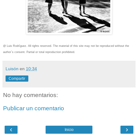
@ Luis Rodríguez. All rights reserved. The material of this site may not be reproduced without the
author´s consent. Partial or total reproduction prohibited.
Luisón
en
10:34
Compartir
No hay comentarios:
Publicar un comentario
‹
›
Inicio