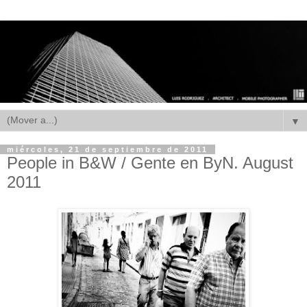
▼
miércoles, 21 de septiembre de 2011
People in B&W / Gente en ByN. August
2011