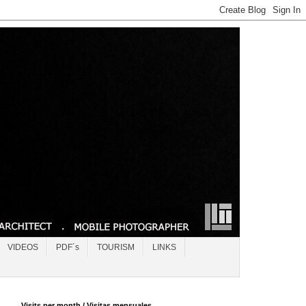
VIDEOS
PDF´s
TOURISM
LINKS
Visits per month / Visitas mensuales